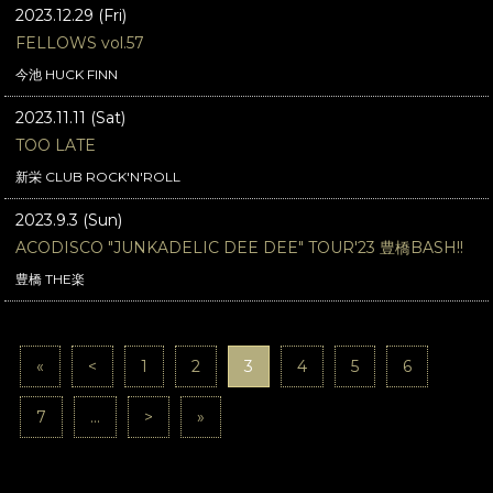
2023.12.29 (Fri)
FELLOWS vol.57
今池 HUCK FINN
2023.11.11 (Sat)
TOO LATE
新栄 CLUB ROCK'N'ROLL
2023.9.3 (Sun)
ACODISCO "JUNKADELIC DEE DEE" TOUR'23 豊橋BASH!!
豊橋 THE楽
«
<
1
2
3
4
5
6
7
...
>
»