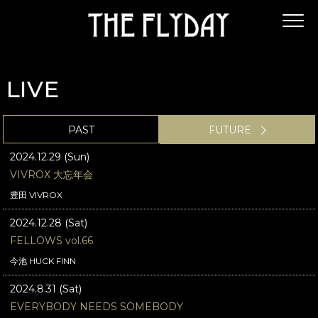
LIVE
PAST
FUTURE
2024.12.29 (Sun)
VIVROX 大忘年会
豊田 VIVROX
2024.12.28 (Sat)
FELLOWS vol.66
今池 HUCK FINN
2024.8.31 (Sat)
EVERYBODY NEEDS SOMEBODY