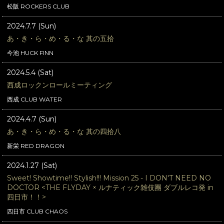
松阪 ROCKERS CLUB
2024.7.7 (Sun)
あ・き・ら・め・る・な 其の五拾
今池 HUCK FINN
2024.5.4 (Sat)
西成ロックンロールミーティング
西成 CLUB WATER
2024.4.7 (Sun)
あ・き・ら・め・る・な 其の四拾八
新栄 RED DRAGON
2024.1.27 (Sat)
Sweet! Showtime!! Stylish!!! Mission 25 - I DON'T NEED NO
DOCTOR <THE FLYDAY × ルナティック雑伎團 ダブルレコ発 in
四日市！！>
四日市 CLUB CHAOS