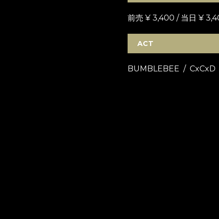
前売 ¥ 3,400 / 当日 ¥ 3,4
ACT
BUMBLEBEE / CxCxD /